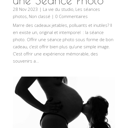
une Séance Photo
28 Nov 2023
|
La vie du studio
,
Les séances
photos
,
Non classé
| 0 Commentaires
Marre des cadeaux jetables, polluants et inutiles? Il
en existe un, original et intemporel : la séance
photo. Offrir une séance photo sous forme de bon
cadeau, c’est offrir bien plus qu’une simple image.
C’est offrir une expérience mémorable, des
souvenirs a...