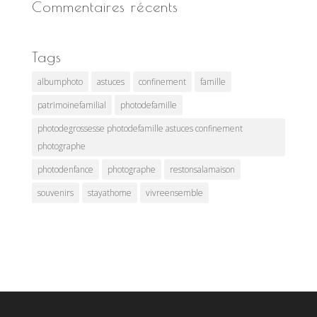
Commentaires récents
Tags
albumphoto
astuces
confinement
famille
patrimoinefamilial
photodefamille
photodegrossesse photodefamille astuces confinement
photographe
photodenfance
photographe
restonsalamaison
souvenirs
stayathome
vivreensemble