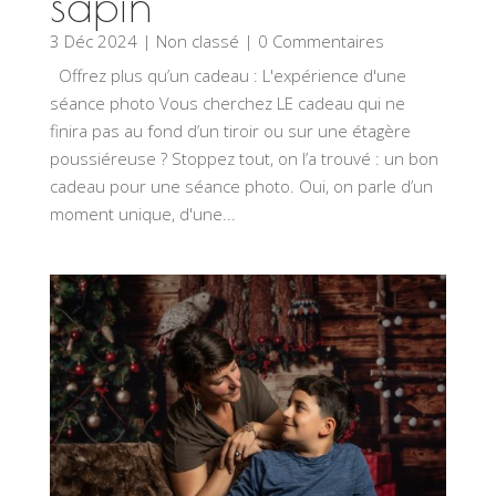
sapin
3 Déc 2024
|
Non classé
| 0 Commentaires
Offrez plus qu’un cadeau : L'expérience d'une
séance photo Vous cherchez LE cadeau qui ne
finira pas au fond d’un tiroir ou sur une étagère
poussiéreuse ? Stoppez tout, on l’a trouvé : un bon
cadeau pour une séance photo. Oui, on parle d’un
moment unique, d'une...