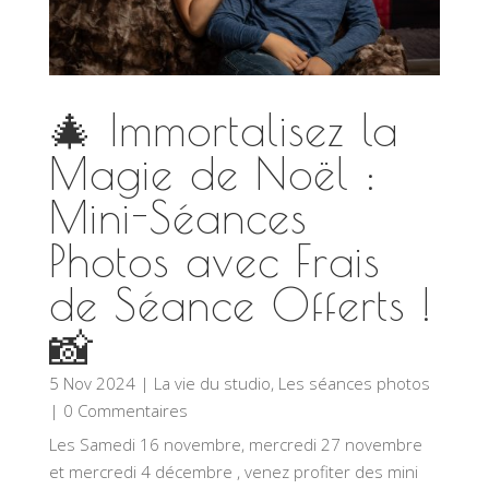
🎄 Immortalisez la
Magie de Noël :
Mini-Séances
Photos avec Frais
de Séance Offerts !
📸
5 Nov 2024
|
La vie du studio
,
Les séances photos
| 0 Commentaires
Les Samedi 16 novembre, mercredi 27 novembre
et mercredi 4 décembre , venez profiter des mini