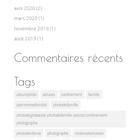
avril 2020
(2)
mars 2020
(1)
novembre 2019
(1)
août 2019
(1)
Commentaires récents
Tags
albumphoto
astuces
confinement
famille
patrimoinefamilial
photodefamille
photodegrossesse photodefamille astuces confinement
photographe
photodenfance
photographe
restonsalamaison