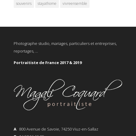
souvenirs
stayathome
vivreensemble
Photographe studio, mariages, particuliers et entreprises,
reportages, ...
Portraitiste de France 2017 & 2019
A
800 Avenue de Savoie, 74250 Viuz-en-Sallaz