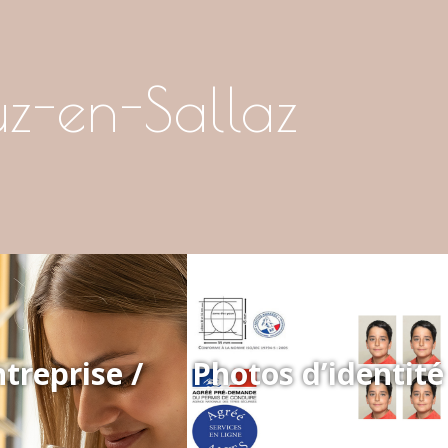
z-en-Sallaz
treprise /
Photos d’identité