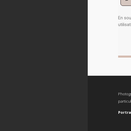
Photogr
particu
Portra