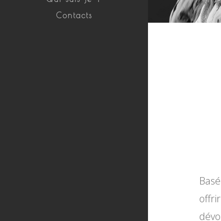
Contacts
Basé
offr
dévo