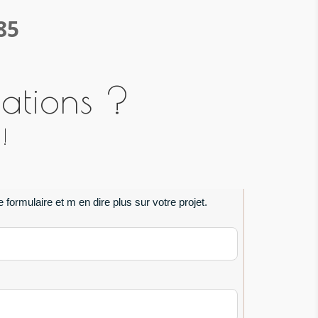
85
mations ?
!