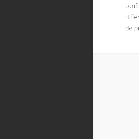
conf
diff
de p