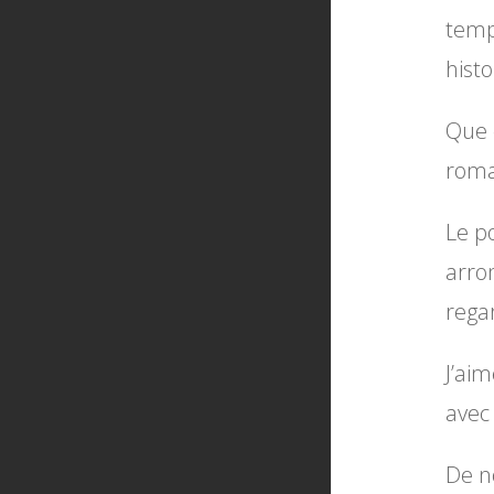
temp
histo
Que 
roma
Le po
arro
rega
J’ai
avec
De n