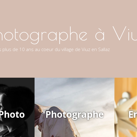
hotographe à Viu
 plus de 10 ans au coeur du village de Viuz en Sallaz
Photo
Photographe
En