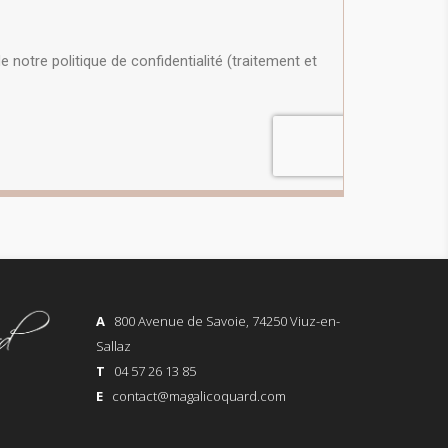
A
800 Avenue de Savoie, 74250 Viuz-en-
Sallaz
T
04 57 26 13 85
E
contact@magalicoquard.com