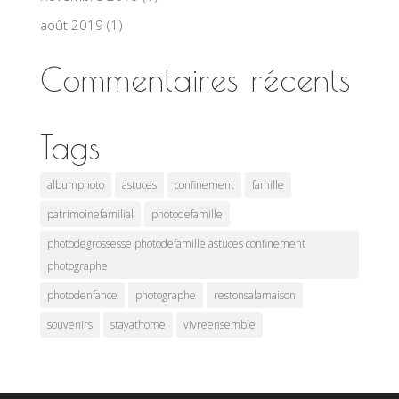
août 2019
(1)
Commentaires récents
Tags
albumphoto
astuces
confinement
famille
patrimoinefamilial
photodefamille
photodegrossesse photodefamille astuces confinement
photographe
photodenfance
photographe
restonsalamaison
souvenirs
stayathome
vivreensemble