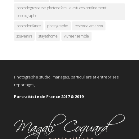
photodegrossesse photodefamille astuces confinement
photographe
photodenfance
photographe
restonsalamaison
souvenirs
stayathome
vivreensemble
Photographe studio, mariages, particuliers et entreprises,
reportages, ...
Portraitiste de France 2017 & 2019