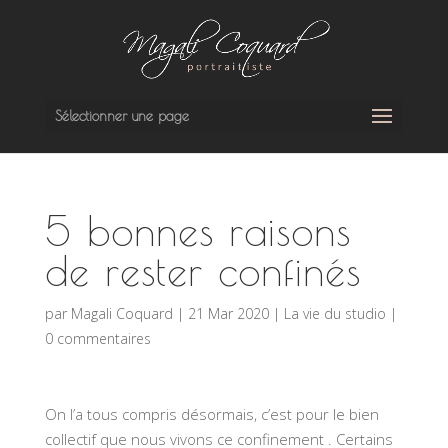
Sélectionner une page
5 bonnes raisons
de rester confinés
par
Magali Coquard
|
21 Mar 2020
|
La vie du studio
|
0 commentaires
On l’a tous compris désormais, c’est pour le bien
collectif que nous vivons ce confinement . Certains