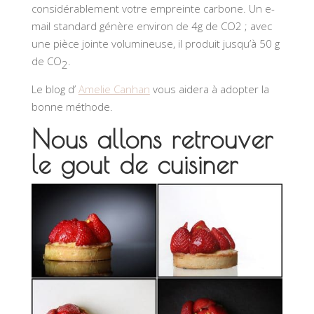
considérablement votre empreinte carbone. Un e-
mail standard génère environ de 4g de CO2 ; avec
une pièce jointe volumineuse, il produit jusqu’à 50 g
de CO
.
2
Le blog d’
Amelie Canhan
vous aidera à adopter la
bonne méthode.
Nous allons retrouver
le gout de cuisiner