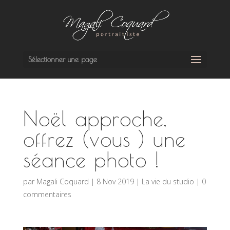
Sélectionner une page
Noël approche,
offrez (vous ) une
séance photo !
par
Magali Coquard
|
8 Nov 2019
|
La vie du studio
|
0
commentaires